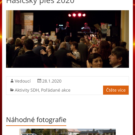
Hasičský ples 2020
Vedoucí
28.1.2020
Aktivity SDH
,
Pořádané akce
Čtěte více
Náhodné fotografie