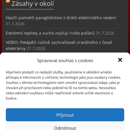
Zásahy v okolí
Hasiči pomohli paraglidistovi z drátů elektrického vedení
31.7.2026
Extrémní teploty a sucho zvyšují riziko požárů
31.7.2026
VIDEO: Potápěči cvičně zachraňovali zraněného z česel
elektrárny
27.7.2026
Spravovat souhlas s cookies
O nás
Abychom poskytli co nejlepší služby, používáme k ukládání a/nebo
přístupu k informacím o zařízení, technologie jako jsou soubory cookies.
Souhlas s těmito technologiemi nám umožní zpracovávat údaje, jako je
chování při procházení nebo jedinečná ID na tomto webu. Nesouhlas
Jednotka požární ochrany JSDH je organizační složka obce,
nebo odvolání souhlasu může nepříznivě ovlivnit určité vlastnosti a
která je povinně ze zákona 133/1985 Sb. zřízena obcí.
funkce.
Další samostatnou složkou je zájmová nezisková organizace
SDH, jejiž smylem je práce s mládeží, požární sport a
Příjmout
pořádání kulturních akcí pro občany.
Odmítnout