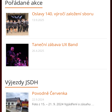
Pořádané akce
Oslavy 140. výročí založení sboru
13.9.2025
Taneční zábava UX Band
26.4.2025
Výjezdy JSDH
Povodně Červenka
22.9.2024
Foto z 15. – 21. 9. 2024 Vyjádření o zásahu …