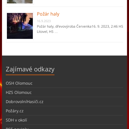
Požár haly
16.9.2023
Požár haly, dřevovýroba Červenka16. 9. 2023, 2:46 HS
Litovel, HS …
Zajímavé odkazy
OSH Olomouc
HZS Olomouc
DobrovolníHasiči.cz
Požáry.cz
SDH v okolí